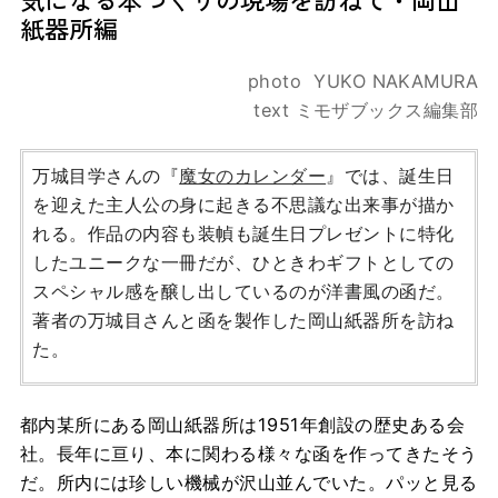
紙器所編
photo YUKO NAKAMURA
text ミモザブックス編集部
万城目学さんの『
魔女のカレンダー
』では、誕生日
を迎えた主人公の身に起きる不思議な出来事が描か
れる。作品の内容も装幀も誕生日プレゼントに特化
したユニークな一冊だが、ひときわギフトとしての
スペシャル感を醸し出しているのが洋書風の函だ。
著者の万城目さんと函を製作した岡山紙器所を訪ね
た。
都内某所にある岡山紙器所は1951年創設の歴史ある会
社。長年に亘り、本に関わる様々な函を作ってきたそう
だ。所内には珍しい機械が沢山並んでいた。パッと見る