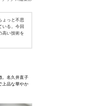
ちょっと不思
ている。今回
の高い技術を
徴。名久井直子
で上品な華やか